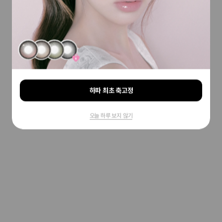
하파 최초 축고정
오늘 하루 보지 않기