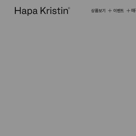
하
파
매
상품보기
이벤트
베
스
트
원
데
이
한
달
용
하
파
가
맹
점
모
집