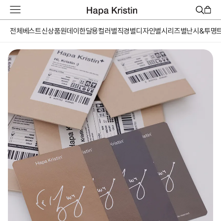
하
파
베
전체
베스트
신상품
원데이
한달용
컬러별
직경별
디자인별
시리즈별
난시&투명
스
트
원
데
이
한
달
용
하
파
가
맹
점
모
집