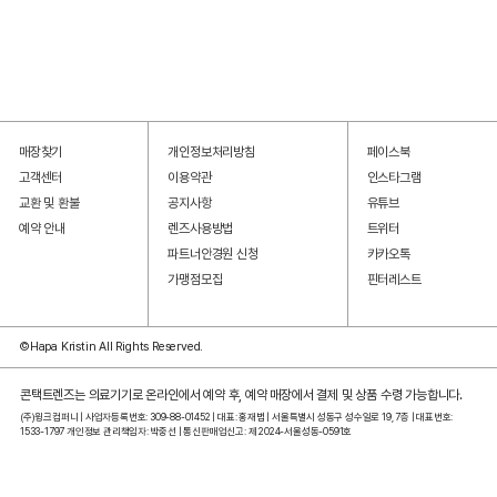
매장찾기
개인정보처리방침
페이스북
고객센터
이용약관
인스타그램
교환 및 환불
공지사항
유튜브
예약 안내
렌즈사용방법
트위터
파트너안경원 신청
카카오톡
가맹점모집
핀터레스트
©Hapa Kristin All Rights Reserved.
콘택트렌즈는 의료기기로 온라인에서 예약 후, 예약 매장에서 결제 및 상품 수령 가능합니다.
(주)윙크컴퍼니 | 사업자등록번호: 309-88-01452 | 대표: 홍재범 | 서울특별시 성동구 성수일로 19, 7층 | 대표번호:
1533-1797 개인정보 관리책임자: 박중선 | 통신판매업신고: 제 2024-서울성동-0591호