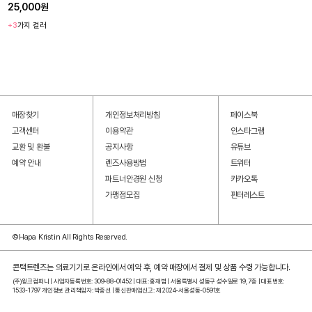
25,000원
+3
가지 컬러
매장찾기
개인정보처리방침
페이스북
고객센터
이용약관
인스타그램
교환 및 환불
공지사항
유튜브
예약 안내
렌즈사용방법
트위터
파트너안경원 신청
카카오톡
가맹점모집
핀터레스트
©Hapa Kristin All Rights Reserved.
콘택트렌즈는 의료기기로 온라인에서 예약 후, 예약 매장에서 결제 및 상품 수령 가능합니다.
(주)윙크컴퍼니 | 사업자등록번호: 309-88-01452 | 대표: 홍재범 | 서울특별시 성동구 성수일로 19, 7층 | 대표번호:
1533-1797 개인정보 관리책임자: 박중선 | 통신판매업신고: 제 2024-서울성동-0591호