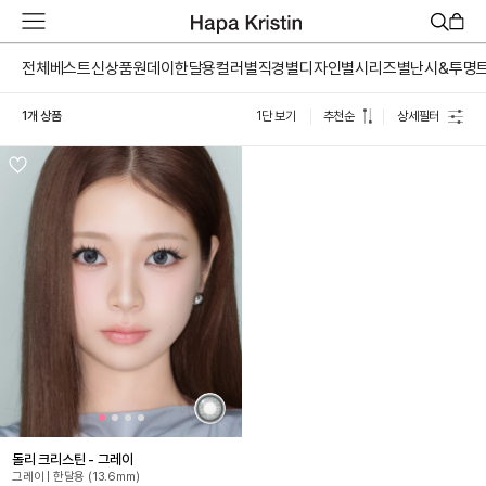
하
파
베
전체
베스트
신상품
원데이
한달용
컬러별
직경별
디자인별
시리즈별
난시&투명
스
트
1개 상품
1단 보기
추천순
상세필터
원
데
이
한
달
용
하
파
가
맹
점
모
집
돌리 크리스틴 - 그레이
그레이 | 한달용 (13.6mm)