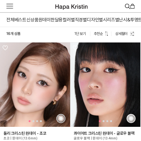
하
파
베
전체
베스트
신상품
원데이
한달용
컬러별
직경별
디자인별
시리즈별
난시&투명
스
트
16개 상품
1단 보기
추천순
상세필터
원
데
이
한
달
용
하
파
가
맹
점
모
집
돌리 크리스틴 원데이 - 초코
콰이어트 크리스틴 원데이 - 글로우 블랙
초코 | 원데이 (13.6mm)
글로우 블랙 | 원데이 (13.4mm)