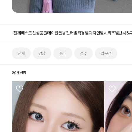
전체
베스트
신상품
원데이
한달용
컬러별
직경별
디자인별
시리즈별
난시&
전체
강남
홍대
성수
압구정
20개 상품