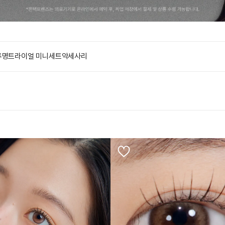
투명
트라이얼 미니세트
악세사리