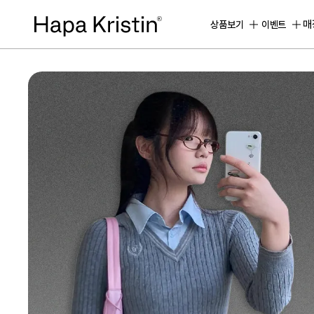
하
파
매
상품보기
이벤트
베
스
트
원
데
이
한
달
용
하
파
가
맹
점
모
집