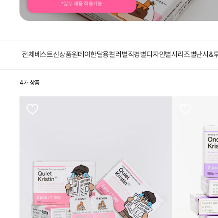
전체
베스트
신상품
원데이
한달용
컬러별
직경별
디자인별
시리즈별
난시&
4개 상품