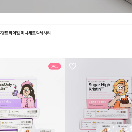
투명
트라이얼 미니세트
악세사리
SALE