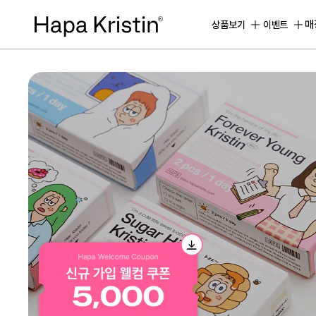
하
파
매
상품보기
이벤트
베
스
트
원
데
이
한
달
용
하
파
가
맹
점
모
집