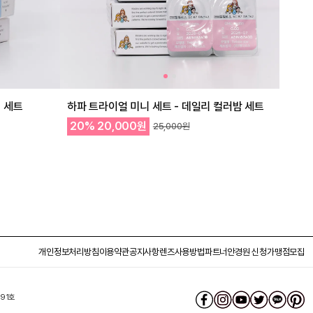
 세트
하파 트라이얼 미니 세트 - 데일리 컬러밤 세트
20%
20,000원
25,000원
개인정보처리방침
이용약관
공지사항
렌즈사용방법
파트너안경원 신청
가맹점모집
591호