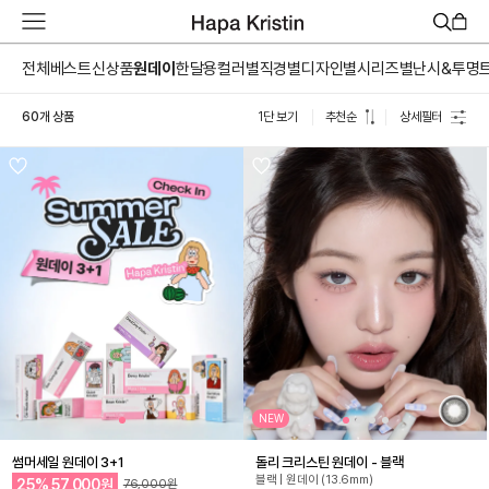
하
파
베
전체
베스트
신상품
원데이
한달용
컬러별
직경별
디자인별
시리즈별
난시&투명
스
트
60개 상품
1단 보기
추천순
상세필터
원
데
이
한
달
용
하
파
가
맹
점
모
집
NEW
썸머세일 원데이 3+1
돌리 크리스틴 원데이 - 블랙
블랙 | 원데이 (13.6mm)
25%
57,000원
76,000원