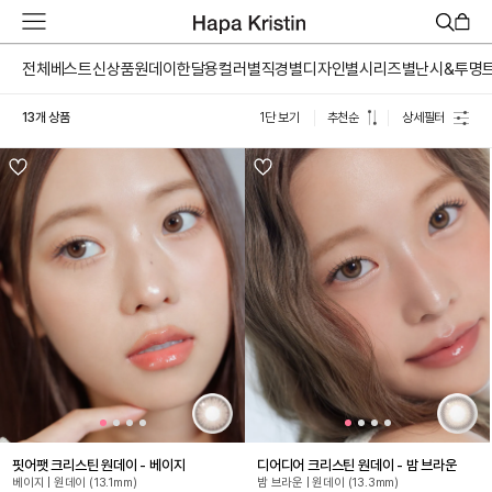
하
파
베
전체
베스트
신상품
원데이
한달용
컬러별
직경별
디자인별
시리즈별
난시&투명
스
트
13개 상품
1단 보기
추천순
상세필터
원
데
이
한
달
용
하
파
가
맹
점
모
집
핏어팻 크리스틴 원데이 - 베이지
디어디어 크리스틴 원데이 - 밤 브라운
베이지 | 원데이 (13.1mm)
밤 브라운 | 원데이 (13.3mm)