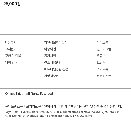
25,000원
매장찾기
개인정보처리방침
페이스북
고객센터
이용약관
인스타그램
교환 및 환불
공지사항
유튜브
예약 안내
렌즈사용방법
트위터
파트너안경원 신청
카카오톡
가맹점모집
핀터레스트
©Hapa Kristin All Rights Reserved.
콘택트렌즈는 의료기기로 온라인에서 예약 후, 예약 매장에서 결제 및 상품 수령 가능합니다.
(주)윙크컴퍼니 | 사업자등록번호: 309-88-01452 | 대표: 홍재범 | 서울특별시 성동구 성수일로 19, 7층 | 대표번호:
1533-1797 개인정보 관리책임자: 박중선 | 통신판매업신고: 제 2024-서울성동-0591호