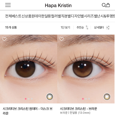
하
파
베
전체
베스트
신상품
원데이
한달용
컬러별
직경별
디자인별
시리즈별
난시&투명
스
트
15개 상품
1단 보기
추천순
상세필터
원
데
이
한
달
용
하
파
가
맹
점
모
집
시크리티브 크리스틴 원데이 - 더스크 브
시크리티브 크리스틴 - 브라운
브라운 | 한달용 (13.0mm)
라운