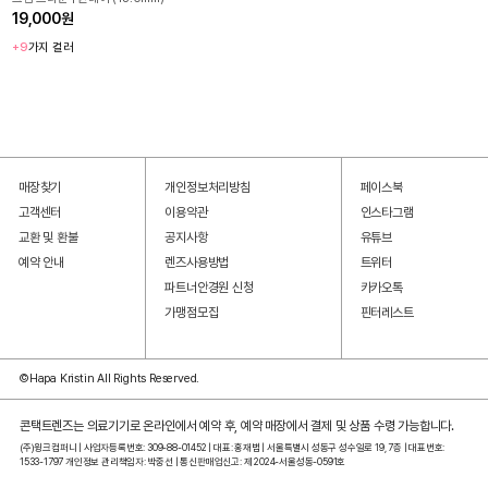
19,000원
+9
가지 컬러
매장찾기
개인정보처리방침
페이스북
고객센터
이용약관
인스타그램
교환 및 환불
공지사항
유튜브
예약 안내
렌즈사용방법
트위터
파트너안경원 신청
카카오톡
가맹점모집
핀터레스트
©Hapa Kristin All Rights Reserved.
콘택트렌즈는 의료기기로 온라인에서 예약 후, 예약 매장에서 결제 및 상품 수령 가능합니다.
(주)윙크컴퍼니 | 사업자등록번호: 309-88-01452 | 대표: 홍재범 | 서울특별시 성동구 성수일로 19, 7층 | 대표번호:
1533-1797 개인정보 관리책임자: 박중선 | 통신판매업신고: 제 2024-서울성동-0591호