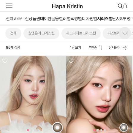
하
파
베
전체
베스트
신상품
원데이
한달용
컬러별
직경별
디자인별
시리즈별
난시&투명
스
트
전체
원앤온리 크리스틴
시크리티브 크리스틴
퍼스트러브 크리
원
데
이
86개 상품
1단 보기
추천순
상세필터
한
달
용
하
파
가
맹
점
모
집