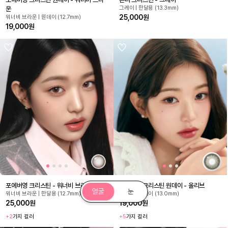
그레이 | 한달용 (13.3mm)
운
25,000원
워너비 브라운 | 원데이 (12.7mm)
19,000원
포에버영 크리스틴 - 워너비 브라운
원앤온리 크리스틴 원데이 - 올리브
얼굴
눈
워너비 브라운 | 한달용 (12.7mm)
올리브 | 원데이 (13.0mm)
25,000원
19,000원
+2
가지 컬러
+5
가지 컬러