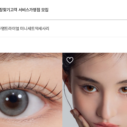
장찾기
고객 서비스
가맹점 모집
투명
트라이얼 미니세트
악세사리