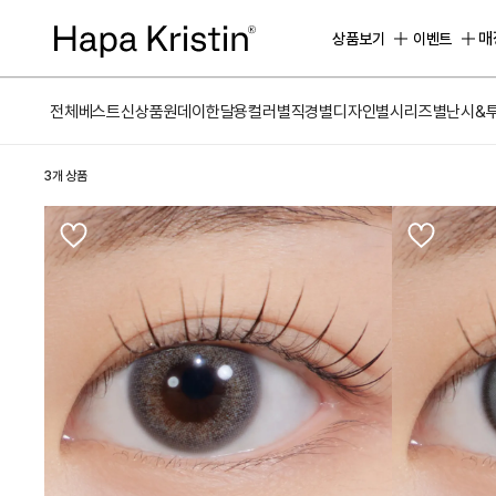
하
파
매
상품보기
이벤트
베
스
트
전체
베스트
신상품
원데이
한달용
컬러별
직경별
디자인별
시리즈별
난시&
원
데
이
3개 상품
한
달
용
하
파
가
맹
점
모
집