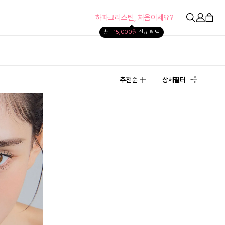
하파크리스틴, 처음이세요?
총 
+15,000원 
신규 혜택
추천순
상세필터