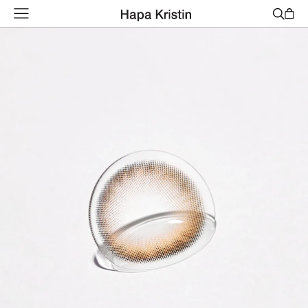
하
파
베
스
트
원
데
이
한
달
용
하
파
가
맹
점
모
집