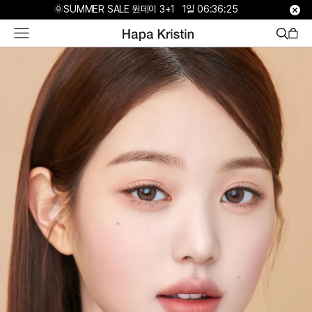
하
🌞SUMMER SALE 원데이 3+1
1일 06:36:23
파
베
스
트
원
데
이
한
달
용
하
파
가
맹
점
모
집