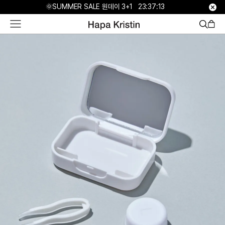
하
🌞SUMMER SALE 원데이 3+1
23:37:13
파
베
스
트
원
데
이
한
달
용
하
파
가
맹
점
모
집