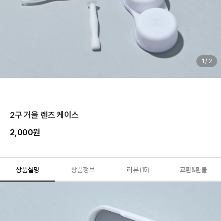
1
/
2
2구 거울 렌즈 케이스
2,000원
상품설명
상품정보
리뷰
교환&환불
(15)