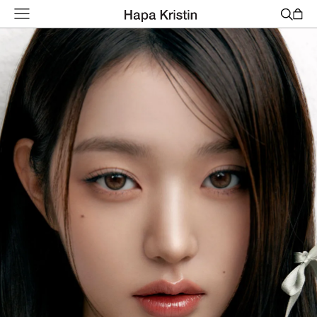
하
파
베
스
트
원
데
이
한
달
용
하
파
가
맹
점
모
집