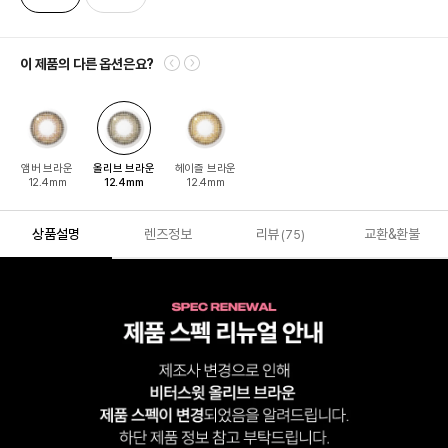
이 제품의 다른 옵션은요?
앰버 브라운
올리브 브라운
헤이즐 브라운
12.4mm
12.4mm
12.4mm
상품설명
렌즈정보
리뷰
교환&환불
(75)