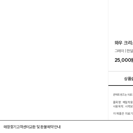
와우 크리
그레이 | 한달
25,000
상품
콘택트렌즈는 의료기
품목명: 매일착
사용목적: 시력
이 제품은 의료기
매장찾기
고객센터
교환 및 환불
예약 안내