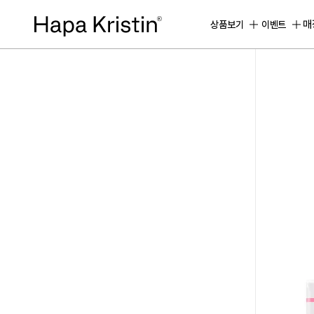
하
파
매
상품보기
이벤트
베
스
트
원
데
이
한
달
용
하
파
가
맹
점
모
집