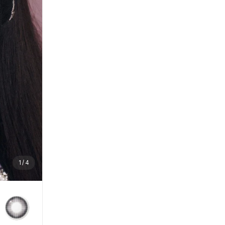
1
/
4