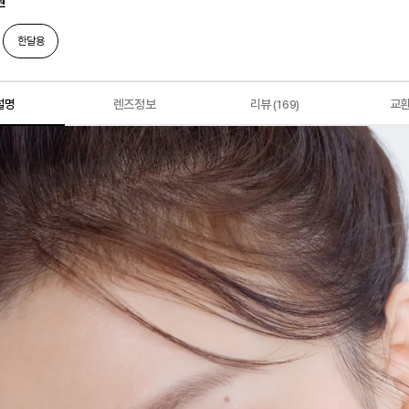
원
한달용
설명
렌즈정보
리뷰
교
(169)