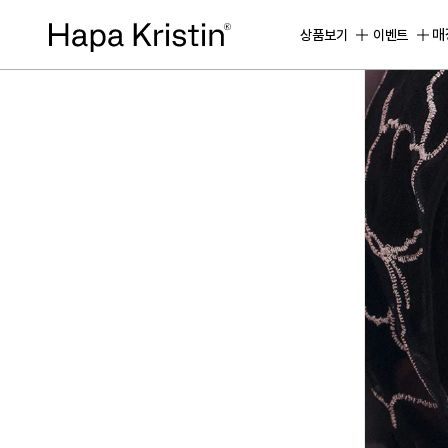
하
파
매
상품보기
이벤트
베
스
트
원
데
이
한
달
용
하
파
가
맹
점
모
집