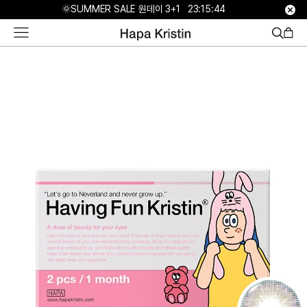
하
🌞SUMMER SALE 원데이 3+1
23:15:43
파
베
스
트
원
데
이
한
달
용
하
파
가
맹
점
모
집