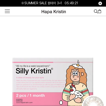
하
🌞SUMMER SALE 원데이 3+1
05:49:20
파
베
스
트
원
데
이
한
달
용
하
파
가
맹
점
모
집