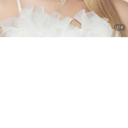
1
/
4