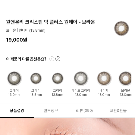
원앤온리 크리스틴 빅 플러스 원데이 - 브라운
브라운 | 원데이 (13.8mm)
19,000원
이 제품의 다른 옵션은요?
그레이
그레이
그레이
라이트 그레이
베이지
브라운
13.0mm
13.5mm
13.8mm
13.0mm
13.0mm
13.0mm
상품설명
렌즈정보
리뷰
교환&환불
(390)