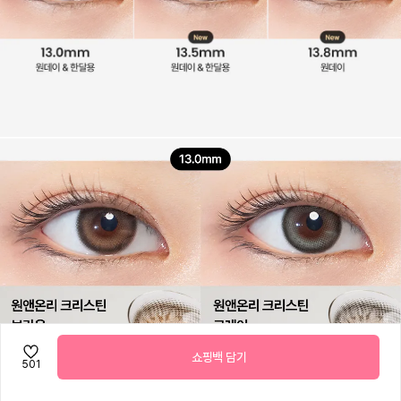
쇼핑백 담기
501