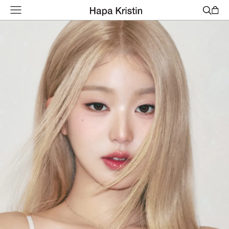
하
파
베
스
트
원
데
이
한
달
용
하
파
가
맹
점
모
집