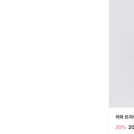
하파 트라
20%
2