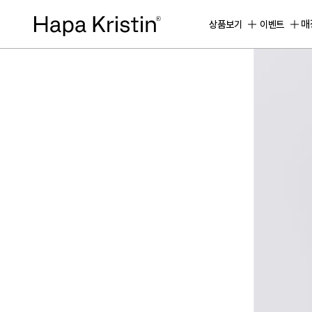
하
파
매
상품보기
이벤트
베
스
트
원
데
이
한
달
용
하
파
가
맹
점
모
집