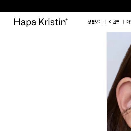
하
파
베
스
매
상품보기
이벤트
트
원
데
이
한
달
용
하
파
가
맹
점
모
집