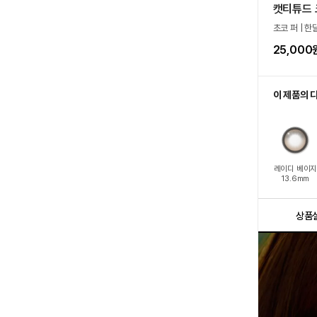
캣티튜드 
초코 퍼 | 한
25,000
이 제품의 
레이디 베이
13.6mm
상품