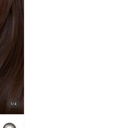
1
/
4