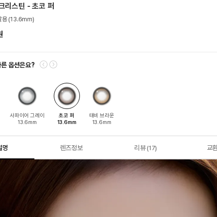
크리스틴 - 초코 퍼
달용 (13.6mm)
원
다른 옵션은요?
지
사파이어 그레이
초코 퍼
태비 브라운
13.6mm
13.6mm
13.6mm
설명
렌즈정보
리뷰
교
(17)