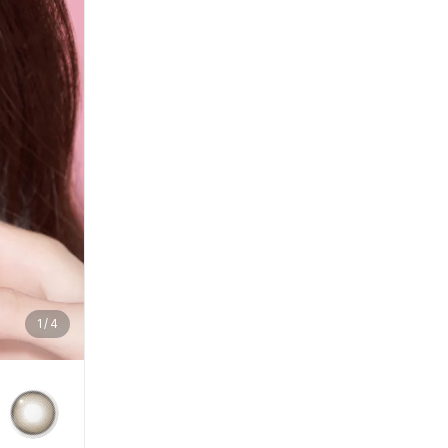
1
/
4