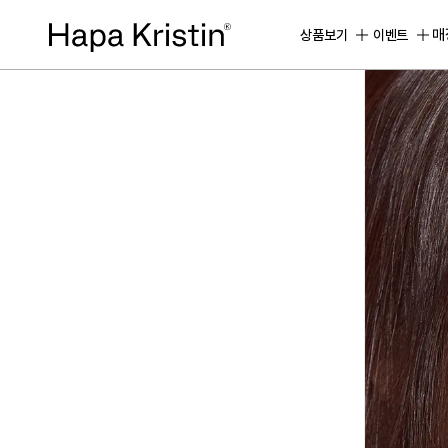
하
파
매
상품보기
이벤트
베
스
트
원
데
이
한
달
용
하
파
가
맹
점
모
집